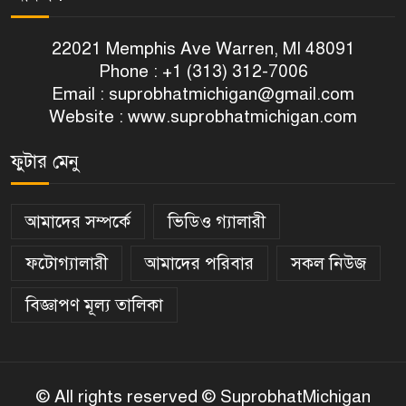
১১
নিহত ৮, আহত ১৩
22021 Memphis Ave Warren, MI 48091
Phone : +1 (313) 312-7006
জুলাই গণঅভ্যুত্থানের স্মরণে
Email :
suprobhatmichigan@gmail.com
১২
ভার্জিনিয়ায় কাল ‘৩৬ জুলাই’
Website : www.suprobhatmichigan.com
স্মরণসভা
ইউকে বাংলা রিপোর্টার্স ইউনিটির
ফুটার মেনু
১৩
সভাপতিকে প্যারিসে সংবর্ধনা
আমাদের সম্পর্কে
ভিডিও গ্যালারী
হাওরে কৃত্রিম জলাবদ্ধতার প্রতিবাদে
১৪
মৌলভীবাজারে কৃষকদের বিক্ষোভ
ফটোগ্যালারী
আমাদের পরিবার
সকল নিউজ
বিজ্ঞাপণ মূল্য তালিকা
আটলান্টিক সিটির সিটি হল
১৫
আর্নেস্ট ডি. কোরসির নামে নামকরণ
© All rights reserved © SuprobhatMichigan
প্রধানমন্ত্রীকে নিয়ে পোস্টের জেরে পদ