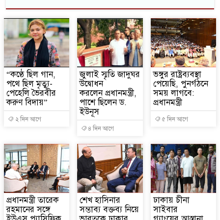
“কণ্ঠে ছিল গান,
জুলাই স্মৃতি জাদুঘর
ভঙ্গুর রাষ্ট্রব্যবস্থা
পথে ছিল মৃত্যু-
উদ্বোধন
পেয়েছি, পুনর্গঠনে
পেহেলি ভৈরবীর
করলেন প্রধানমন্ত্রী,
সময় লাগবে:
করুণ বিদায়”
পাশে ছিলেন ড.
প্রধানমন্ত্রী
ইউনূস
২ দিন আগে
৫ দিন আগে
৪ দিন আগে
প্রধানমন্ত্রী তারেক
শেখ হাসিনার
ঢাকায় চীনা
রহমানের সঙ্গে
সম্ভাব্য বক্তব্য নিয়ে
সাইবার
ইউএস প্যাসিফিক
ভারতকে ঢাকার
গ্যাংয়ের আস্তানা,