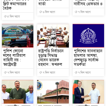
ফ্লিট কমান্ডারের
বার্তা
নারীসহ গ্রেফতার ৪
বৈঠক
৬ দিন আগে
৭ দিন আগে
৫ দিন আগে
পুলিশ কোনো
রাষ্ট্রপতি নির্বাচনে
পুলিশের যানবাহনে
দলের লাঠিয়াল
চূড়ান্ত সিদ্ধান্ত
হামলার আশঙ্কা,
বাহিনী নয় :
নেবেন তারেক
দেশজুড়ে সর্বোচ্চ
স্বরাষ্ট্রমন্ত্রী
রহমান : ফখরুল
সতর্কতা
৭ দিন আগে
৭ দিন আগে
৭ দিন আগে