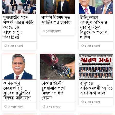
যুক্তরাষ্ট্রের সঙ্গে
মার্কিন বিশেষ দূত
ট্রাইব্যুনালে
সম্পর্ক আরও গভীর
সার্জিও গর ঢাকায়
আবদুল হামিদ ও
করতে চায়
সাহাবুদ্দিনের
বাংলাদেশ :
১ সপ্তাহ আগে
বিরুদ্ধে অভিযোগ
পররাষ্ট্রমন্ত্রী
দাখিল
১ সপ্তাহ আগে
২ সপ্তাহ আগে
কথিত ঋণ
ঢাকায় উল্টো
হবিগঞ্জে
কেলেঙ্কারি :
রথযাত্রার পথে
ব্যতিক্রমধর্মী ‘স্মৃতি
সাবেক রাষ্ট্রপতির
মিলল ‘পাইপ
স্মরণ সভা আজ
বিরুদ্ধে অভিযোগ
বোমা’
২ সপ্তাহ আগে
২ সপ্তাহ আগে
২ সপ্তাহ আগে