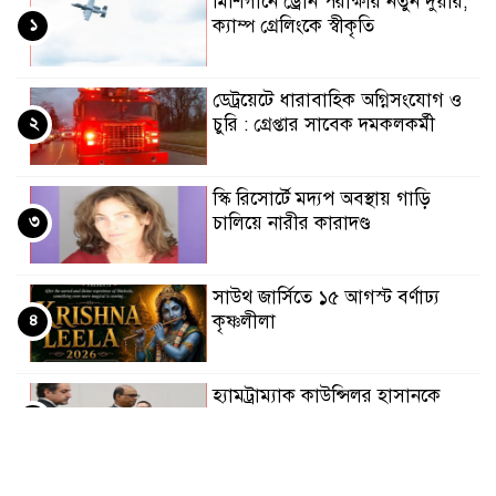
মিশিগানে ড্রোন পরীক্ষার নতুন দুয়ার,
১
ক্যাম্প গ্রেলিংকে স্বীকৃতি
ডেট্রয়েটে ধারাবাহিক অগ্নিসংযোগ ও
২
চুরি : গ্রেপ্তার সাবেক দমকলকর্মী
স্কি রিসোর্টে মদ্যপ অবস্থায় গাড়ি
৩
চালিয়ে নারীর কারাদণ্ড
সাউথ জার্সিতে ১৫ আগস্ট বর্ণাঢ্য
৪
কৃষ্ণলীলা
হ্যামট্রাম্যাক কাউন্সিলর হাসানকে
৫
প্রবেশন ও সমাজসেবার সাজা
“কণ্ঠে ছিল গান, পথে ছিল মৃত্যু-