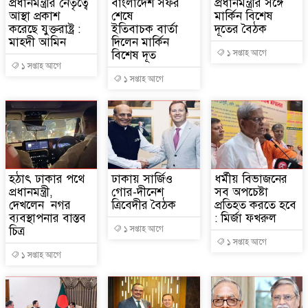
প্রধানমন্ত্রীর নেতৃত্বে
বাংলাদেশ সফর
প্রধানমন্ত্রীর সঙ্গে
আস্থা প্রকাশ
শেষে
মার্কিন বিশেষ
করেছে যুক্তরাষ্ট্র :
ইতিবাচক বার্তা
দূতের বৈঠক
মাহ্দী আমিন
দিলেন মার্কিন
বিশেষ দূত
১ সপ্তাহ আগে
১ সপ্তাহ আগে
১ সপ্তাহ আগে
হঠাৎ ঢাকার পথে
ঢাকায় সার্জিও
ধর্মীয় বিভাজনের
প্রধানমন্ত্রী,
গোর-দীনেশ
সব অপচেষ্টা
দেখলেন নগর
ত্রিবেদীর বৈঠক
প্রতিহত করতে হবে
ব্যবস্থাপনার বাস্তব
: মির্জা ফখরুল
চিত্র
১ সপ্তাহ আগে
১ সপ্তাহ আগে
১ সপ্তাহ আগে