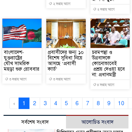
২ সপ্তাহ আগে
২ সপ্তাহ আগে
বাংলাদেশ-
প্রবাসীদের জন্য ১০
চরমপন্থা ও
যুক্তরাষ্ট্রের
বিশেষ সুবিধা নিয়ে
উগ্রবাদকে
যৌথ সামরিক
আসছে ‘প্রবাসী
কোনোভাবেই
মহড়া শুরু রোববার
কার্ড’
প্রশ্রয় দেওয়া হবে
না: প্রধানমন্ত্রী
৩ সপ্তাহ আগে
৩ সপ্তাহ আগে
৪ সপ্তাহ আগে
‹
1
2
3
4
5
6
7
8
9
10
সর্বশেষ সংবাদ
আলোচিত সংবাদ