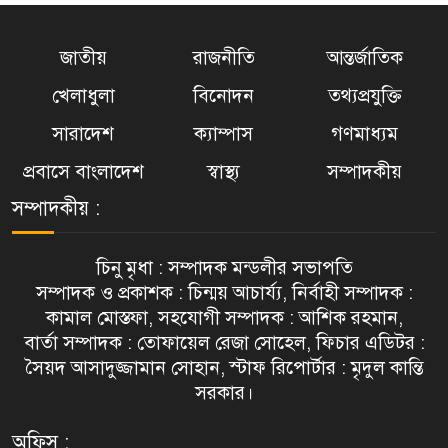
৬
পেহেলি ভৈরবীর করুণ বিদায়”
জাতীয়
রাজনীতি
আন্তর্জাতিক
ডেট্রয়েটে বাণিজ্যিক সম্পত্তির দামে বড়
খেলাধুলা
বিনোদন
তথ্যপ্রযুক্তি
৭
পতন
সারাদেশ
ক্যাম্পাস
গণমাধ্যম
প্রবাসে বাংলাদেশ
স্বাস্থ্য
সম্পাদকীয়
পন্টিয়াকে অ্যাপার্টমেন্টে গুলিবর্ষণ;
৮
নিহত একজন, আহত আরেকজন
সম্পাদকীয় :
প্রথম দিনেই সাড়া ফেলল গর্ডি হাও
চিনু মৃধা : সম্পাদক মন্ডলীর সভাপতি
৯
ব্রিজের সাইকেল ও পথচারী পথ
সম্পাদক ও প্রকাশক : চিন্ময় আচার্য্য, নির্বাহী সম্পাদক :
কামাল মোস্তফা, সহযোগী সম্পাদক : আশিক রহমান,
বার্তা সম্পাদক : তোফায়েল রেজা সোহেল, ফিচার এডিটর :
হুইটমোর লেকে ই. কোলাই বৃদ্ধি, বন্ধ
সৈয়দ আসাদুজ্জামান সোহান, স্টাফ রিপোর্টার : মৃদুল কান্তি
১০
ঘোষণা করা হলো সৈকত
সরকার।
অফিস :
সিলেটে দুই বাসের মুখোমুখি সংঘর্ষে