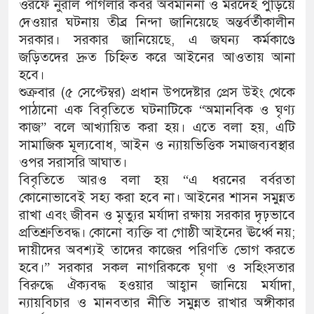
ওরফে নুরাল পাগলার কবর অবমাননা ও মরদেহ পুড়িয়ে
দেওয়ার ঘটনায় তীব্র নিন্দা জানিয়েছে অন্তর্বর্তীকালীন
সরকার। সরকার জানিয়েছে, এ জঘন্য কর্মকাণ্ডে
জড়িতদের দ্রুত চিহ্নিত করে আইনের আওতায় আনা
হবে।
শুক্রবার (৫ সেপ্টেম্বর) প্রধান উপদেষ্টার প্রেস উইং থেকে
পাঠানো এক বিবৃতিতে ঘটনাটিকে “অমানবিক ও ঘৃণ্য
কাজ” বলে আখ্যায়িত করা হয়। এতে বলা হয়, এটি
সামাজিক মূল্যবোধ, আইন ও ন্যায়ভিত্তিক সমাজব্যবস্থার
ওপর সরাসরি আঘাত।
বিবৃতিতে আরও বলা হয় “এ ধরনের বর্বরতা
কোনোভাবেই সহ্য করা হবে না। আইনের শাসন সমুন্নত
রাখা এবং জীবন ও মৃত্যুর মর্যাদা রক্ষায় সরকার দৃঢ়ভাবে
প্রতিশ্রুতিবদ্ধ। কোনো ব্যক্তি বা গোষ্ঠী আইনের ঊর্ধ্বে নয়;
দায়ীদের অবশ্যই তাদের কাজের পরিণতি ভোগ করতে
হবে।” সরকার সকল নাগরিককে ঘৃণা ও সহিংসতার
বিরুদ্ধে ঐক্যবদ্ধ হওয়ার আহ্বান জানিয়ে মর্যাদা,
ন্যায়বিচার ও মানবতার নীতি সমুন্নত রাখার অঙ্গীকার