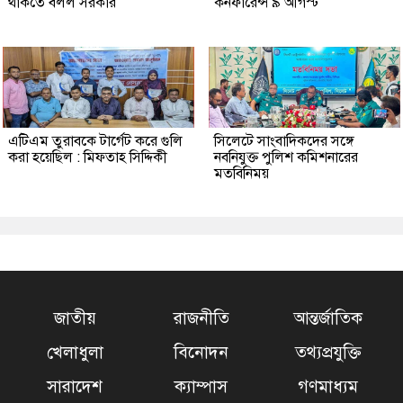
থাকতে বলল সরকার
কনফারেন্স ৯ আগস্ট
এটিএম তুরাবকে টার্গেট করে গুলি
সিলেটে সাংবাদিকদের সঙ্গে
করা হয়েছিল : মিফতাহ সিদ্দিকী
নবনিযুক্ত পুলিশ কমিশনারের
মতবিনিময়
জাতীয়
রাজনীতি
আন্তর্জাতিক
খেলাধুলা
বিনোদন
তথ্যপ্রযুক্তি
সারাদেশ
ক্যাম্পাস
গণমাধ্যম