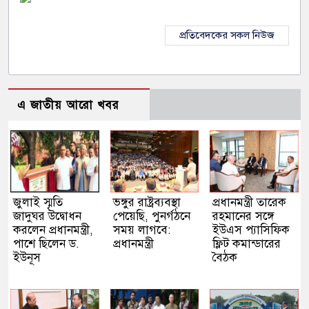
প্রতিবেদকের সকল নিউজ
এ জাতীয় আরো খবর
জুলাই স্মৃতি
ভঙ্গুর রাষ্ট্রব্যবস্থা
প্রধানমন্ত্রী তারেক
জাদুঘর উদ্বোধন
পেয়েছি, পুনর্গঠনে
রহমানের সঙ্গে
করলেন প্রধানমন্ত্রী,
সময় লাগবে:
ইউএস প্যাসিফিক
পাশে ছিলেন ড.
প্রধানমন্ত্রী
ফ্লিট কমান্ডারের
ইউনূস
বৈঠক