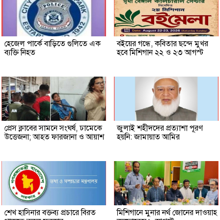
হেজেল পার্কে বাড়িতে গুলিতে এক
বইয়ের গন্ধে, কবিতার ছন্দে মুখর
ব্যক্তি নিহত
হবে মিশিগান ২২ ও ২৩ আগস্ট
প্রেস ক্লাবের সামনে সংঘর্ষ, ঢামেকে
জুলাই শহীদদের প্রত্যাশা পূরণ
উত্তেজনা; আহত ফারজানা ও আয়াশ
হয়নি: জামায়াত আমির
শেখ হাসিনার বক্তব্য প্রচারে বিরত
মিশিগানে মুনার নর্থ জোনের দাওয়াহ