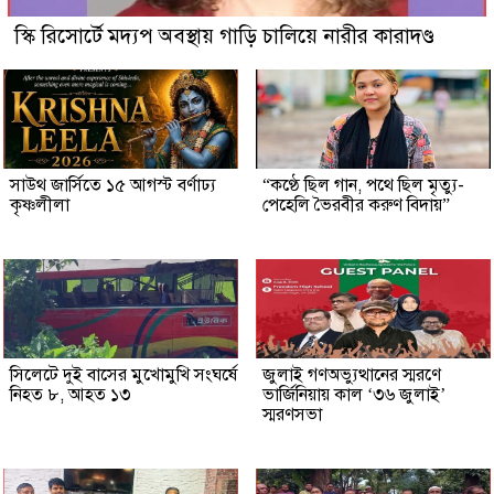
স্কি রিসোর্টে মদ্যপ অবস্থায় গাড়ি চালিয়ে নারীর কারাদণ্ড
সাউথ জার্সিতে ১৫ আগস্ট বর্ণাঢ্য
“কণ্ঠে ছিল গান, পথে ছিল মৃত্যু-
কৃষ্ণলীলা
পেহেলি ভৈরবীর করুণ বিদায়”
সিলেটে দুই বাসের মুখোমুখি সংঘর্ষে
জুলাই গণঅভ্যুত্থানের স্মরণে
নিহত ৮, আহত ১৩
ভার্জিনিয়ায় কাল ‘৩৬ জুলাই’
স্মরণসভা