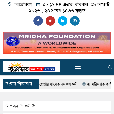
আমেরিকা
০৯:১১:৪৬ এএম
, রবিবার, ০৯ অগাস্ট
২০২৬ ,
২৪ শ্রাবণ ১৪৩৩
বঙ্গাব্দ
সংবাদ শিরোনাম :
গ ও চুরি : গ্রেপ্তার সাবেক দমকলকর্মী
হ্যামট্রাম্যাক কাউন্সিলর হাসানক
প্রচ্ছদ
ধর্ম