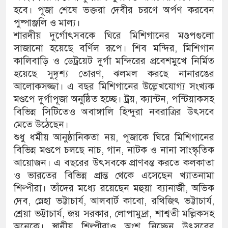
হবে। পূজা শেষে ভক্তরা দেবীর চরণে অর্পণ করবেন
পুষ্পাঞ্জলি ও মাল্য।
শারদীয় দুর্গোৎসবকে ঘিরে মিশিগানের মণ্ডপগুলো
সাজানো হয়েছে বর্ণিল রূপে। শিব মন্দির, মিশিগান
কালিবাড়ি ও ডেট্রয়েট দুর্গা মন্দিরের প্রবেশমুখে নির্মিত
হয়েছে সুদৃশ্য তোরণ, ঝলমল করছে নানারঙের
আলোকসজ্জা। এ বছর মিশিগানের উল্লেখযোগ্য সংখ্যক
মণ্ডপে দুর্গাপূজা অনুষ্ঠিত হচ্ছে। ট্রয়, ক্যান্টন, পন্টিয়াকসহ
বিভিন্ন সিটিতেও অবাঙ্গালি হিন্দুরা নবরাত্রির উৎসবে
মেতে উঠেছেন।
শুধু ধর্মীয় আনুষ্ঠানিকতা নয়, পূজাকে ঘিরে মিশিগানের
বিভিন্ন মণ্ডপে চলছে নাচ, গান, নাটক ও নানা সাংস্কৃতিক
আয়োজন। এ বছরের উৎসবকে প্রাণবন্ত করতে কলকাতা
ও ভারতের বিভিন্ন প্রান্ত থেকে এসেছেন খ্যাতনামা
শিল্পীরা। তাঁদের মধ্যে রয়েছেন মহুয়া ব্যানার্জী, অভিক
দেব, স্নেহা ভট্টাচার্য, আলবার্ট কাবো, রথিজিৎ ভট্টাচার্য,
শ্রেয়া ভট্টাচার্য, জয় সরকার, লোপামুদ্রা, শাশ্বতী মল্লিকসহ
অনেকে। স্থানীয় শিল্পীরাও অংশ নিচ্ছেন উৎসবের