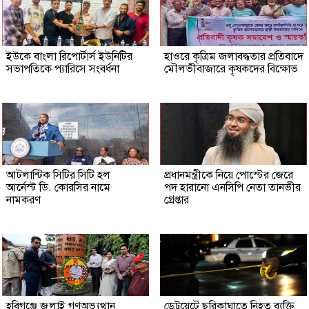
ইউকে বাংলা রিপোর্টার্স ইউনিটির
হাওরে কৃত্রিম জলাবদ্ধতার প্রতিবাদে
সভাপতিকে প্যারিসে সংবর্ধনা
মৌলভীবাজারে কৃষকদের বিক্ষোভ
আটলান্টিক সিটির সিটি হল
প্রধানমন্ত্রীকে নিয়ে পোস্টের জেরে
আর্নেস্ট ডি. কোরসির নামে
পদ হারানো এনসিপি নেতা তানভীর
নামকরণ
গ্রেপ্তার
হবিগঞ্জে জুলাই গণঅভ্যুত্থান
ডেট্রয়েটে ছুরিকাঘাতে নিহত ব্যক্তি,