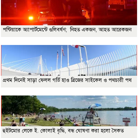
পন্টিয়াকে অ্যাপার্টমেন্টে গুলিবর্ষণ; নিহত একজন, আহত আরেকজন
প্রথম দিনেই সাড়া ফেলল গর্ডি হাও ব্রিজের সাইকেল ও পথচারী পথ
হুইটমোর লেকে ই. কোলাই বৃদ্ধি, বন্ধ ঘোষণা করা হলো সৈকত