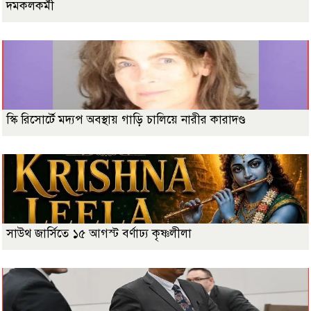
দমকলকর্মী
স্কি রিসোর্টে মদ্যপ অবস্থায় গাড়ি চালিয়ে নারীর কারাদণ্ড
সাউথ জার্সিতে ১৫ আগস্ট বর্ণাঢ্য কৃষ্ণলীলা