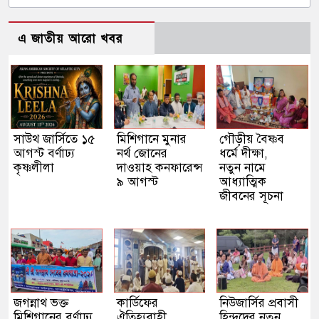
এ জাতীয় আরো খবর
সাউথ জার্সিতে ১৫
মিশিগানে মুনার
গৌড়ীয় বৈষ্ণব
আগস্ট বর্ণাঢ্য
নর্থ জোনের
ধর্মে দীক্ষা,
কৃষ্ণলীলা
দাওয়াহ কনফারেন্স
নতুন নামে
৯ আগস্ট
আধ্যাত্মিক
জীবনের সূচনা
জগন্নাথ ভক্ত
কার্ডিফের
নিউজার্সির প্রবাসী
মিশিগানের বর্ণাঢ্য
ঐতিহ্যবাহী
হিন্দুদের নতুন