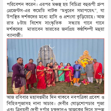
পরিবেশন করেন। এরপর মঞ্চস্থ হয় বিচিত্রা বহুরূপী গ্রুপ
প্রেজেন্টস-এর কমেডি নাটক “মধুরেন সমাপয়েৎ”, যা
উপস্থিত দর্শকদের মধ্যে হাসি ও প্রশংসা কুড়িয়েছে। আজ
রাত ৮টায় বিশেষ সাংস্কৃতিক সন্ধ্যায় গানে গানে
দর্শকদের মাতাবেন ভারতের জনপ্রিয় কণ্ঠশিল্পী মহুয়া
ব্যানার্জী।
আজ রবিবার মহাসপ্তমীর দিন থাকবে নবপত্রিকা প্রবেশ ও
বিহিতপূজাসহ নানা আচার। দেবীর ষোড়শোপচার পূজা
এবং ত্রিনয়নী দেবী দুর্গার চক্ষুদানও আজকের দিনে সম্পন্ন