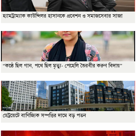
হ্যামট্রাম্যাক কাউন্সিলর হাসানকে প্রবেশন ও সমাজসেবার সাজা
“কণ্ঠে ছিল গান, পথে ছিল মৃত্যু- পেহেলি ভৈরবীর করুণ বিদায়”
ডেট্রয়েটে বাণিজ্যিক সম্পত্তির দামে বড় পতন