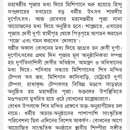
মহাষষ্ঠীর পূজার মধ্য দিয়ে মিশিগানে শুরু হয়েছে হিন্দু
সম্প্রদায়ের সবচেয়ে বড় ধর্মীয় উৎসব শারদীয়
দুর্গোৎসব। আজ রোববার মহাসপ্তমীর পূজা নানা
আয়োজনের মধ্য দিয়ে অনুষ্ঠিত হবে। শাস্ত্রমতে, এবারের
পূজায় দেবী দুর্গা স্বামীগৃহ থেকে পিতৃগৃহে আগমন করছেন
‘গজে’ এবং গমন করবেন ‘দোলায়’।
ষষ্ঠীর অকাল বোধনের মধ্য দিয়ে জাগ্রত হন দেবী দুর্গা।
দুর্গোৎসবের প্রথম দিন পূজার মূল আনুষ্ঠানিকতা সম্পন্ন
হয় দুর্গতিনাশিনী দেবীর অধিষ্ঠান, আমন্ত্রণ ও অধিবাসের
মধ্য দিয়ে। শনিবার সন্ধ্যায় মিশিগানের শিব মন্দির
টেম্পল অব জয়, মিশিগান কালিবাড়ি, ডেট্রয়েট দুর্গা
টেম্পল, রাধাকৃষ্ণ টেম্পলসহ বিভিন্ন মণ্ডপে সাড়ম্বরে
অনুষ্ঠিত হয় মহাষষ্ঠীর পূজা। ভক্তদের উপস্থিতিতে
মণ্ডপগুলো মুখরিত হয়ে ওঠে বোধনের মন্ত্রোচ্চারণে।
বোধন উপলক্ষে শিব মন্দির প্রাঙ্গণে ভক্ত-অনুরাগীদের ঢল
নামে। ধর্মীয় আচার-অনুষ্ঠানের পাশাপাশি সাংস্কৃতিক
পরিবেশনা ছিল এদিনের বিশেষ আকর্ষণ। বোধনের আগে
আয়োজিত সাংস্কৃতিক অনুষ্ঠানে স্থানীয় শিল্পীরা সঙ্গীত