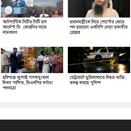
আটলান্টিক সিটির সিটি হল
প্রধানমন্ত্রীকে নিয়ে পোস্টের জেরে
আর্নেস্ট ডি. কোরসির নামে
পদ হারানো এনসিপি নেতা তানভীর
নামকরণ
গ্রেপ্তার
হবিগঞ্জে জুলাই গণঅভ্যুত্থান
ডেট্রয়েটে ছুরিকাঘাতে নিহত ব্যক্তি,
দিবস পালিত, বিএনপির বর্ণাঢ্য
তদন্ত করছে পুলিশ
পদযাত্রা