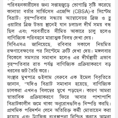
পরিবহনকারীদের জন্য সপ্তাহজুড়ে ভোগান্তি সৃষ্টি করেছে
কানাডা বর্ডার সার্ভিসেস এজেন্সি (CBSA)-র সিস্টেম
বিভ্রাট। বৃহস্পতিবার সন্ধ্যায় অ্যাম্বাসেডর ব্রিজ ও ব্লু
ওয়াটার ব্রিজ উভয় স্থানেই যান চলাচল দীর্ঘ সময় বন্ধ
ছিল এবং পরবর্তীতে সীমিত আকারে চালু হলেও
বাণিজ্যিক পরিবহনে মারাত্মক বিলম্ব দেখা দেয়।
সিবিএসএ জানিয়েছে, রবিবার সকালে নিয়মিত
রক্ষণাবেক্ষণের পর সিস্টেমে ত্রুটি দেখা দেয়। মঙ্গলবার
বিকেলে সমস্যার সমাধান হলেও এর দীর্ঘস্থায়ী প্রভাব
বৃহস্পতিবার রাত পর্যন্ত বাণিজ্যিক প্রক্রিয়াকরণে বড়
ধরনের জট তৈরি করে।
সংস্থার মুখপাত্র গুইলাম বেরুবে এক ইমেল বিবৃতিতে
জানান, “যদিও বিভ্রাট সমাধান হয়েছে, বাণিজ্যিক
চালকরা এখনও বিলম্বের মুখে পড়ছেন। কারণ আমরা
স্বাভাবিক প্রক্রিয়াকরণে ফিরে আসার পাশাপাশি
বিভ্রাটকালীন জমে থাকা অনুরোধগুলিও নিষ্পত্তি করছি।
প্রাথমিক পরিদর্শন লেনে অতিরিক্ত কর্মী মোতায়েন করা
হয়েছে এবং ট্র্যাফিক ব্যবস্থাপনা নিশ্চিত করতে আমরা