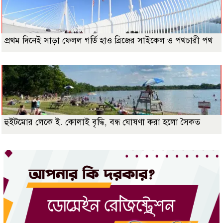
প্রথম দিনেই সাড়া ফেলল গর্ডি হাও ব্রিজের সাইকেল ও পথচারী পথ
হুইটমোর লেকে ই. কোলাই বৃদ্ধি, বন্ধ ঘোষণা করা হলো সৈকত