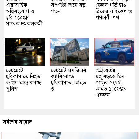
ধারাবাহিক
সম্পত্তির দামে বড়
ফেলল গর্ডি হাও
অগ্নিসংযোগ ও
পতন
ব্রিজের সাইকেল ও
চুরি : গ্রেপ্তার
পথচারী পথ
সাবেক দমকলকর্মী
ডেট্রয়েটে
ডেট্রয়েট এমজিএম
ডেট্রয়েটের
ছুরিকাঘাতে নিহত
ক্যাসিনোতে
মহাসড়কে তিন
ব্যক্তি, তদন্ত করছে
ছুরিকাঘাত, আহত
গাড়ির সংঘর্ষ,
পুলিশ
৩
আহত ১; গ্রেপ্তার
একজন
সর্বশেষ সংবাদ