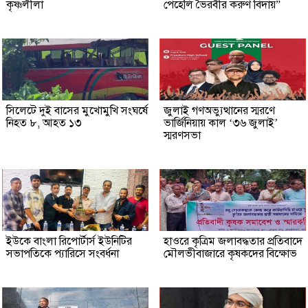
কৃষ্ণলীলা
পেহেলি ভৈরবীর করুণ বিদায়”
সিলেটে দুই বাসের মুখোমুখি সংঘর্ষে
জুলাই গণঅভ্যুত্থানের স্মরণে
নিহত ৮, আহত ১৩
ভার্জিনিয়ায় কাল ‘৩৬ জুলাই’
স্মরণসভা
ইউকে বাংলা রিপোর্টার্স ইউনিটির
হাওরে কৃত্রিম জলাবদ্ধতার প্রতিবাদে
সভাপতিকে প্যারিসে সংবর্ধনা
মৌলভীবাজারে কৃষকদের বিক্ষোভ