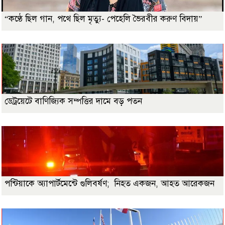
“কণ্ঠে ছিল গান, পথে ছিল মৃত্যু- পেহেলি ভৈরবীর করুণ বিদায়”
ডেট্রয়েটে বাণিজ্যিক সম্পত্তির দামে বড় পতন
পন্টিয়াকে অ্যাপার্টমেন্টে গুলিবর্ষণ; নিহত একজন, আহত আরেকজন