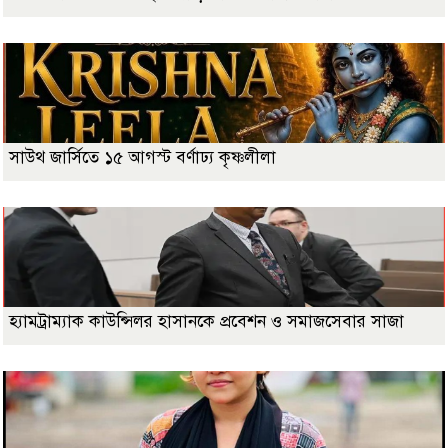
সাউথ জার্সিতে ১৫ আগস্ট বর্ণাঢ্য কৃষ্ণলীলা
হ্যামট্রাম্যাক কাউন্সিলর হাসানকে প্রবেশন ও সমাজসেবার সাজা