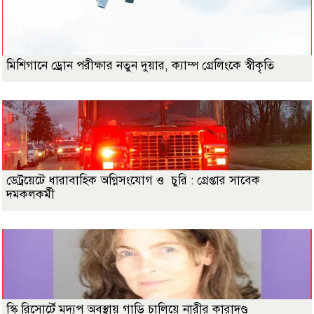
মিশিগানে ড্রোন পরীক্ষার নতুন দুয়ার, ক্যাম্প গ্রেলিংকে স্বীকৃতি
ডেট্রয়েটে ধারাবাহিক অগ্নিসংযোগ ও চুরি : গ্রেপ্তার সাবেক
দমকলকর্মী
স্কি রিসোর্টে মদ্যপ অবস্থায় গাড়ি চালিয়ে নারীর কারাদণ্ড