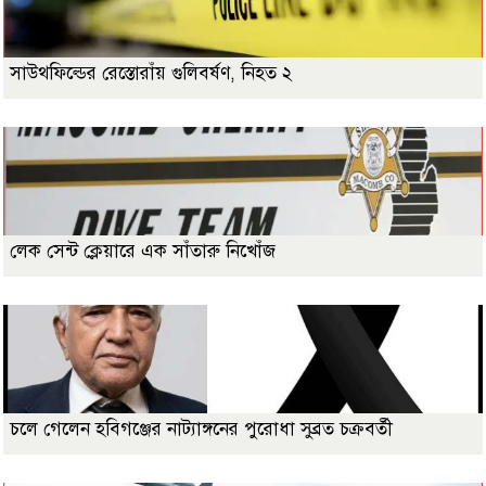
সাউথফিল্ডের রেস্তোরাঁয় গুলিবর্ষণ, নিহত ২
লেক সেন্ট ক্লেয়ারে এক সাঁতারু নিখোঁজ
চলে গেলেন হবিগঞ্জের নাট্যাঙ্গনের পুরোধা সুব্রত চক্রবর্তী