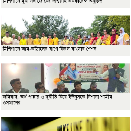
মিশিগানে মুনা নর্থ জোনের দাওয়াহ কনফারেন্স অনুষ্ঠিত
মিশিগানে আম-কাঁঠালের ঘ্রাণে ফিরল বাংলার শৈশব
জঙ্গিবাদ, অর্থ পাচার ও দুর্নীতি নিয়ে ইউনূসকে নিশানা শামীম
ওসমানের