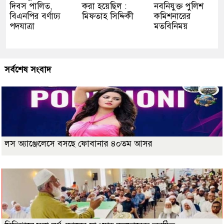
দিবস পালিত,
করা হয়েছিল :
নবনিযুক্ত পুলিশ
বিএনপির বর্ণাঢ্য
মিফতাহ সিদ্দিকী
কমিশনারের
পদযাত্রা
মতবিনিময়
সর্বশেষ সংবাদ
লস অ্যাঞ্জেলেসে বসছে ফোবানার ৪০তম আসর