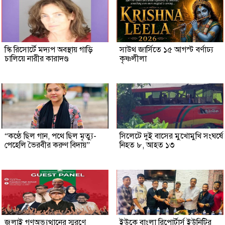
স্কি রিসোর্টে মদ্যপ অবস্থায় গাড়ি
সাউথ জার্সিতে ১৫ আগস্ট বর্ণাঢ্য
চালিয়ে নারীর কারাদণ্ড
কৃষ্ণলীলা
“কণ্ঠে ছিল গান, পথে ছিল মৃত্যু-
সিলেটে দুই বাসের মুখোমুখি সংঘর্ষে
পেহেলি ভৈরবীর করুণ বিদায়”
নিহত ৮, আহত ১৩
জুলাই গণঅভ্যুত্থানের স্মরণে
ইউকে বাংলা রিপোর্টার্স ইউনিটির