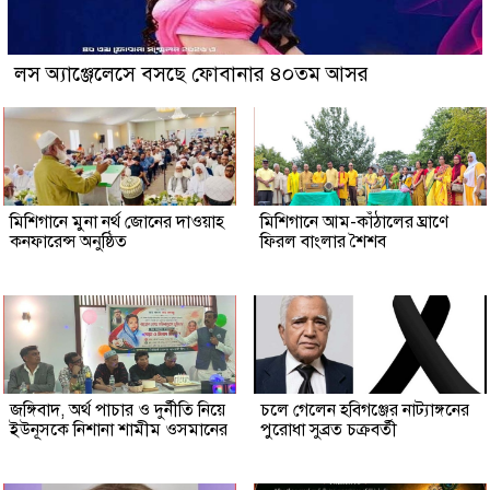
লস অ্যাঞ্জেলেসে বসছে ফোবানার ৪০তম আসর
মিশিগানে মুনা নর্থ জোনের দাওয়াহ
মিশিগানে আম-কাঁঠালের ঘ্রাণে
কনফারেন্স অনুষ্ঠিত
ফিরল বাংলার শৈশব
জঙ্গিবাদ, অর্থ পাচার ও দুর্নীতি নিয়ে
চলে গেলেন হবিগঞ্জের নাট্যাঙ্গনের
ইউনূসকে নিশানা শামীম ওসমানের
পুরোধা সুব্রত চক্রবর্তী