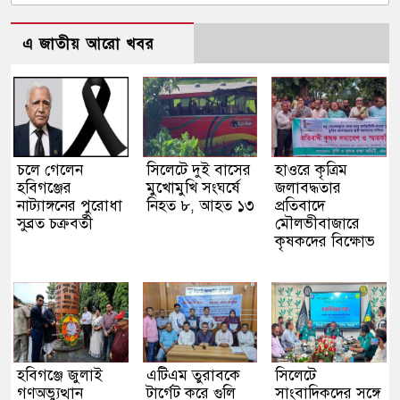
এ জাতীয় আরো খবর
চলে গেলেন
সিলেটে দুই বাসের
হাওরে কৃত্রিম
হবিগঞ্জের
মুখোমুখি সংঘর্ষে
জলাবদ্ধতার
নাট্যাঙ্গনের পুরোধা
নিহত ৮, আহত ১৩
প্রতিবাদে
সুব্রত চক্রবর্তী
মৌলভীবাজারে
কৃষকদের বিক্ষোভ
হবিগঞ্জে জুলাই
এটিএম তুরাবকে
সিলেটে
গণঅভ্যুত্থান
টার্গেট করে গুলি
সাংবাদিকদের সঙ্গে