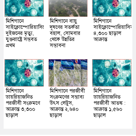
মিশিগানে
মিশিগানে বায়ু
মিশিগানে
সাইক্লোস্পোরিয়াসিসে
দূষণের সতর্কতা
সাইক্লোস্পোরিয়াসিস 
দুইজনের মৃত্যু,
বহাল, সোমবার
৪,৩০০ ছাড়াল
যুক্তরাষ্ট্রে সম্ভবত
থেকে উন্নতির
আক্রান্ত
প্রথম
সম্ভাবনা
মিশিগানে
মিশিগানে পরজীবী
মিশিগানে
ডায়রিয়াজনিত
সংক্রমণের সম্ভাব্য
ডায়রিয়াজনিত
পরজীবী সংক্রমণে
উৎস লেটুস,
পরজীবী আতঙ্ক :
আক্রান্ত ৩,৩০০
আক্রান্ত ২,৬৪০
আক্রান্ত ১,৫৬০
ছাড়াল
ছাড়াল
ছাড়াল