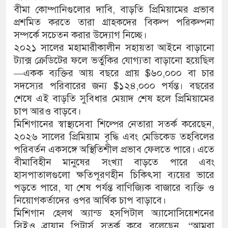
বীমা কোম্পানিগুলোর দাবি, বাড়তি প্রিমিয়ামের প্রভাব
প্রশমিত করতে তারা গ্রাহকদের বিকল্প পরিকল্পনা
সম্পর্কে সচেতন করার উদ্যোগ নিচ্ছে।
২০২১ সালের মহামারীকালীন সহায়তা আইনে বাড়ানো
ট্যাক্স ক্রেডিটের ফলে ভর্তুকির যোগ্যতা বাড়ানো হয়েছিল
—একক ব্যক্তির আয় বছরে প্রায় $৬০,০০০ বা চার
সদস্যের পরিবারের জন্য $১২৪,০০০ পর্যন্ত। বছরের
শেষে এই বাড়তি সুবিধার মেয়াদ শেষ হলে প্রিমিয়ামের
চাপ আরও বাড়বে।
মিশিগানের স্বাস্থ্যসেবা শিল্পের নেতারা সতর্ক করেছেন,
২০২৬ সালের প্রিমিয়াম বৃদ্ধি এবং মেডিকেড তহবিলের
পরিবর্তন একসঙ্গে অস্থিতিশীল প্রভাব ফেলতে পারে। এতে
বীমাবিহীন মানুষের সংখ্যা বাড়তে পারে এবং
হাসপাতালগুলো ক্ষতিপূরণহীন চিকিৎসা ব্যয়ের ভারে
পড়তে পারে, যা শেষ পর্যন্ত বাণিজ্যিক বাজারে ব্যক্তি ও
নিয়োগকর্তাদের ওপর আর্থিক চাপ বাড়াবে।
মিশিগান হেলথ অ্যান্ড হসপিটাল অ্যাসোসিয়েশনের
সিইও ব্রায়ান পিটার্স সতর্ক করে বলেছেন, “আমরা