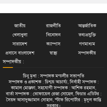
জাতীয়
রাজনীতি
আন্তর্জাতিক
খেলাধুলা
বিনোদন
তথ্যপ্রযুক্তি
সারাদেশ
ক্যাম্পাস
গণমাধ্যম
প্রবাসে বাংলাদেশ
স্বাস্থ্য
সম্পাদকীয়
সম্পাদকীয় :
চিনু মৃধা : সম্পাদক মন্ডলীর সভাপতি
সম্পাদক ও প্রকাশক : চিন্ময় আচার্য্য, নির্বাহী সম্পাদক :
কামাল মোস্তফা, সহযোগী সম্পাদক : আশিক রহমান,
বার্তা সম্পাদক : তোফায়েল রেজা সোহেল, ফিচার এডিটর :
সৈয়দ আসাদুজ্জামান সোহান, স্টাফ রিপোর্টার : মৃদুল কান্তি
সরকার।