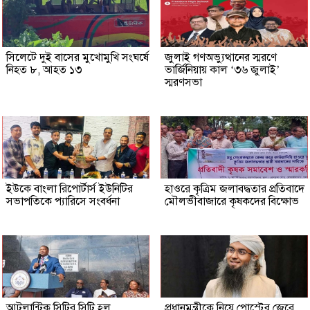
সিলেটে দুই বাসের মুখোমুখি সংঘর্ষে
জুলাই গণঅভ্যুত্থানের স্মরণে
নিহত ৮, আহত ১৩
ভার্জিনিয়ায় কাল ‘৩৬ জুলাই’
স্মরণসভা
ইউকে বাংলা রিপোর্টার্স ইউনিটির
হাওরে কৃত্রিম জলাবদ্ধতার প্রতিবাদে
সভাপতিকে প্যারিসে সংবর্ধনা
মৌলভীবাজারে কৃষকদের বিক্ষোভ
আটলান্টিক সিটির সিটি হল
প্রধানমন্ত্রীকে নিয়ে পোস্টের জেরে