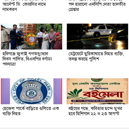
আর্নেস্ট ডি. কোরসির নামে
পদ হারানো এনসিপি নেতা তানভীর
নামকরণ
গ্রেপ্তার
হবিগঞ্জে জুলাই গণঅভ্যুত্থান
ডেট্রয়েটে ছুরিকাঘাতে নিহত ব্যক্তি,
দিবস পালিত, বিএনপির বর্ণাঢ্য
তদন্ত করছে পুলিশ
পদযাত্রা
হেজেল পার্কে বাড়িতে গুলিতে এক
বইয়ের গন্ধে, কবিতার ছন্দে মুখর
ব্যক্তি নিহত
হবে মিশিগান ২২ ও ২৩ আগস্ট