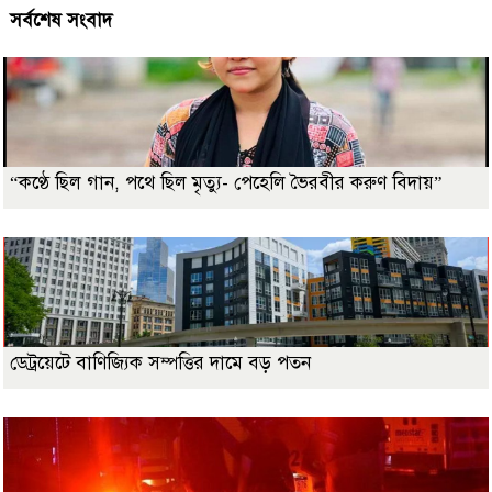
সর্বশেষ সংবাদ
“কণ্ঠে ছিল গান, পথে ছিল মৃত্যু- পেহেলি ভৈরবীর করুণ বিদায়”
ডেট্রয়েটে বাণিজ্যিক সম্পত্তির দামে বড় পতন