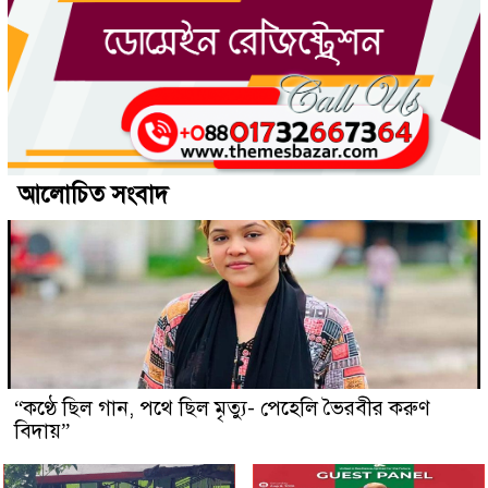
আলোচিত সংবাদ
“কণ্ঠে ছিল গান, পথে ছিল মৃত্যু- পেহেলি ভৈরবীর করুণ
বিদায়”