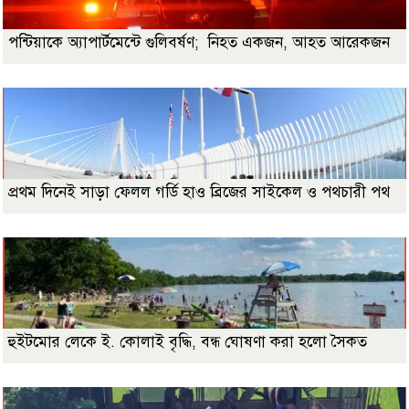
পন্টিয়াকে অ্যাপার্টমেন্টে গুলিবর্ষণ; নিহত একজন, আহত আরেকজন
প্রথম দিনেই সাড়া ফেলল গর্ডি হাও ব্রিজের সাইকেল ও পথচারী পথ
হুইটমোর লেকে ই. কোলাই বৃদ্ধি, বন্ধ ঘোষণা করা হলো সৈকত