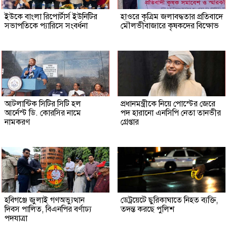
ইউকে বাংলা রিপোর্টার্স ইউনিটির
হাওরে কৃত্রিম জলাবদ্ধতার প্রতিবাদে
সভাপতিকে প্যারিসে সংবর্ধনা
মৌলভীবাজারে কৃষকদের বিক্ষোভ
আটলান্টিক সিটির সিটি হল
প্রধানমন্ত্রীকে নিয়ে পোস্টের জেরে
আর্নেস্ট ডি. কোরসির নামে
পদ হারানো এনসিপি নেতা তানভীর
নামকরণ
গ্রেপ্তার
হবিগঞ্জে জুলাই গণঅভ্যুত্থান
ডেট্রয়েটে ছুরিকাঘাতে নিহত ব্যক্তি,
দিবস পালিত, বিএনপির বর্ণাঢ্য
তদন্ত করছে পুলিশ
পদযাত্রা