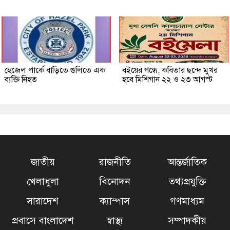
হেজেল পার্কে বাড়িতে গুলিতে এক
বইয়ের গন্ধে, কবিতার ছন্দে মুখর
ব্যক্তি নিহত
হবে মিশিগান ২২ ও ২৩ আগস্ট
জাতীয়
রাজনীতি
আন্তর্জাতিক
খেলাধুলা
বিনোদন
তথ্যপ্রযুক্তি
সারাদেশ
ক্যাম্পাস
গণমাধ্যম
প্রবাসে বাংলাদেশ
স্বাস্থ্য
সম্পাদকীয়