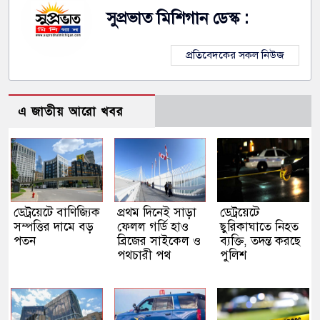
সুপ্রভাত মিশিগান ডেস্ক :
প্রতিবেদকের সকল নিউজ
এ জাতীয় আরো খবর
ডেট্রয়েটে বাণিজ্যিক
প্রথম দিনেই সাড়া
ডেট্রয়েটে
সম্পত্তির দামে বড়
ফেলল গর্ডি হাও
ছুরিকাঘাতে নিহত
পতন
ব্রিজের সাইকেল ও
ব্যক্তি, তদন্ত করছে
পথচারী পথ
পুলিশ