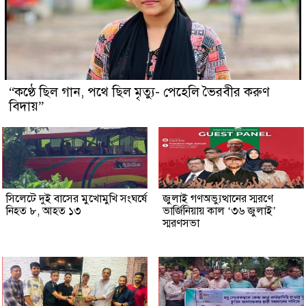
“কণ্ঠে ছিল গান, পথে ছিল মৃত্যু- পেহেলি ভৈরবীর করুণ
বিদায়”
সিলেটে দুই বাসের মুখোমুখি সংঘর্ষে
জুলাই গণঅভ্যুত্থানের স্মরণে
নিহত ৮, আহত ১৩
ভার্জিনিয়ায় কাল ‘৩৬ জুলাই’
স্মরণসভা