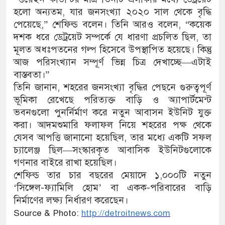
হলো অন্যতম, যার জনসংখ্যা ২০২০ সাল থেকে বৃদ্ধি
পেয়েছে,” শেফিল্ড বলেন। তিনি আরও বলেন, “কয়েক
দশক ধরে ডেট্রয়েট সম্পর্কে যে ধারণা প্রচলিত ছিল, তা
মূলত অধঃপতনের গল্প হিসেবে উপস্থাপিত হয়েছে। কিন্তু
আজ পরিসংখ্যান সম্পূর্ণ ভিন্ন চিত্র দেখাচ্ছে—এটাই
বাস্তবতা।”
তিনি জানান, শহরের জনসংখ্যা বৃদ্ধির পেছনে গুরুত্বপূর্ণ
ভূমিকা রেখেছে পরিত্যক্ত বাড়ি ও অ্যাপার্টমেন্ট
ভবনগুলো পুনর্নির্মাণ করে নতুন আবাসন ইউনিট যুক্ত
করা। আদমশুমারি ফলাফল নিয়ে শহরের পক্ষ থেকে
যেসব আপত্তি জানানো হয়েছিল, তার মধ্যে একটি সফল
চ্যালেঞ্জ ছিল—সংস্কারকৃত আবাসিক ইউনিটগুলোকে
গণনার বাইরে রাখা হয়েছিল।
শেফিল্ড তার চার বছরের মেয়াদে ১,০০০টি নতুন
‘সিঙ্গেল-ফ্যামিলি হোম’ বা একক-পরিবারের বাড়ি
নির্মাণের লক্ষ্য নির্ধারণ করেছেন।
Source & Photo:
http://detroitnews.com