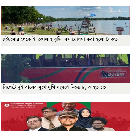
হুইটমোর লেকে ই. কোলাই বৃদ্ধি, বন্ধ ঘোষণা করা হলো সৈকত
সিলেটে দুই বাসের মুখোমুখি সংঘর্ষে নিহত ৮, আহত ১৩