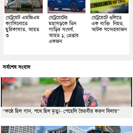
ডেট্রয়েট এমজিএম
ডেট্রয়েটের
ডেট্রয়েটে গুলিতে
ক্যাসিনোতে
মহাসড়কে তিন
এক ব্যক্তি নিহত,
ছুরিকাঘাত, আহত
গাড়ির সংঘর্ষ,
আটক সন্দেহভাজন
৩
আহত ১; গ্রেপ্তার
একজন
সর্বশেষ সংবাদ
“কণ্ঠে ছিল গান, পথে ছিল মৃত্যু- পেহেলি ভৈরবীর করুণ বিদায়”