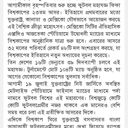
আগামীকাল বৃহস্পতিবার শুরু হচ্ছে ফুটবল মহাযজ্ঞ ফিফা
বিশ্বকাপের ২৩তম আসর। ইতিহাসে প্রথমবারের মতো
যুক্তরাষ্ট্র, কানাডা ও মেক্সিকো যৌথভাবে আয়োজন করছে
এই বৈশ্বিক ক্রীড়া মহোৎসব। মেক্সিকো সিটির ঐতিহাসিক
এস্তাদিও আজতেকা স্টেডিয়ামে উদ্বোধনী ম্যাচের মাধ্যমে
বিশ্বকাপের আনুষ্ঠানিক যাত্রা শুরু হবে। এবারের আসরে
৩২ দলের পরিবর্তে রেকর্ড ৪৮টি দল অংশগ্রহণ করছে, যা
বিশ্বকাপের ইতিহাসে নতুন অধ্যায়ের সূচনা করেছে।
তিন দেশের ১৬টি ভেন্যুতে ৩৯ দিনব্যাপী চলবে এই
মহাযজ্ঞ। টুর্নামেন্টে মোট ১০৪টি ম্যাচ অনুষ্ঠিত হবে, যা
আগের যেকোনো বিশ্বকাপের তুলনায় সর্বাধিক।
আগামী ১৯ জুলাই যুক্তরাষ্ট্রের নিউ জার্সিতে অবস্থিত
মেটলাইফ স্টেডিয়ামে ফাইনাল ম্যাচের মাধ্যমে পর্দা
নামবে ফুটবল বিশ্বের এই মহারণের। বিশ্বজুড়ে কোটি
কোটি ফুটবলপ্রেমীর নজর থাকবে এক মাসেরও বেশি
সময় ধরে চলা এই প্রতীক্ষিত আসরের দিকে।
এদিকে বিশ্বকাপ ঘিরে যুক্তরাষ্ট্রে বসবাসরত বাংলা
ভাষাভাষী ফুটবলপ্রেমীদের মধ্যে দেখা দিয়েছে ব্যাপক