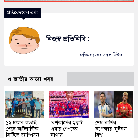
প্রতিবেদকের তথ্য
নিজস্ব প্রতিনিধি :
প্রতিবেদকের সকল নিউজ
এ জাতীয় আরো খবর
১২ দলের লড়াই
বিশ্বকাপের মুকুট
শেষ বাঁশির
শেষে আটলান্টিক
এবার স্পেনের
অপেক্ষায় ফুটবল
সিটিতে চ্যাম্পিয়ন
মাথায়
বিশ্ব