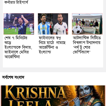
কর্নারড টাইগার্স
শেষ ৭ মিনিটের
ফাইনালের স্বপ্ন
আটলান্টিক সিটিতে
ঝড়ে
নিয়ে মাঠে নামছে
বিশ্বকাপ উন্মাদনায়
ইংল্যান্ডকে বিদায়,
আর্জেন্টিনা ও
‘নর্থ টু শোর
ফাইনালে মেসির
ইংল্যান্ড
ফেস্টিভ্যাল’
আর্জেন্টিনা
সর্বশেষ সংবাদ