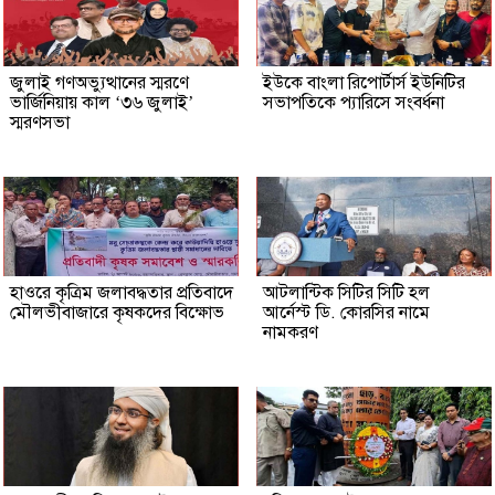
জুলাই গণঅভ্যুত্থানের স্মরণে
ইউকে বাংলা রিপোর্টার্স ইউনিটির
ভার্জিনিয়ায় কাল ‘৩৬ জুলাই’
সভাপতিকে প্যারিসে সংবর্ধনা
স্মরণসভা
হাওরে কৃত্রিম জলাবদ্ধতার প্রতিবাদে
আটলান্টিক সিটির সিটি হল
মৌলভীবাজারে কৃষকদের বিক্ষোভ
আর্নেস্ট ডি. কোরসির নামে
নামকরণ