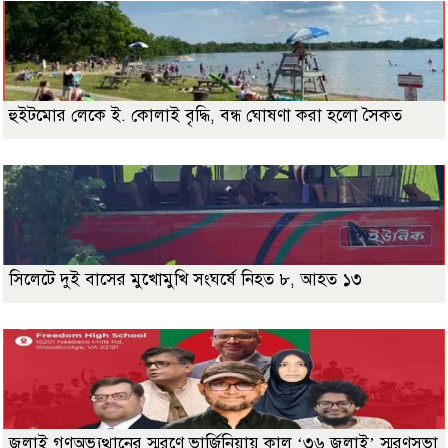
হুইটমোর লেকে ই. কোলাই বৃদ্ধি, বন্ধ ঘোষণা করা হলো সৈকত
সিলেটে দুই বাসের মুখোমুখি সংঘর্ষে নিহত ৮, আহত ১৩
জুলাই গণঅভ্যুত্থানের স্মরণে ভার্জিনিয়ায় কাল ‘৩৬ জুলাই’ স্মরণসভা