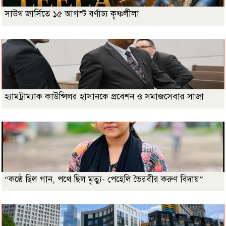
সাউথ জার্সিতে ১৫ আগস্ট বর্ণাঢ্য কৃষ্ণলীলা
হ্যামট্রাম্যাক কাউন্সিলর হাসানকে প্রবেশন ও সমাজসেবার সাজা
“কণ্ঠে ছিল গান, পথে ছিল মৃত্যু- পেহেলি ভৈরবীর করুণ বিদায়”