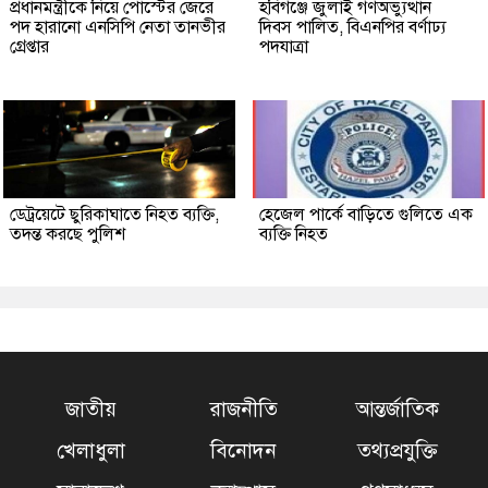
প্রধানমন্ত্রীকে নিয়ে পোস্টের জেরে
হবিগঞ্জে জুলাই গণঅভ্যুত্থান
পদ হারানো এনসিপি নেতা তানভীর
দিবস পালিত, বিএনপির বর্ণাঢ্য
গ্রেপ্তার
পদযাত্রা
ডেট্রয়েটে ছুরিকাঘাতে নিহত ব্যক্তি,
হেজেল পার্কে বাড়িতে গুলিতে এক
তদন্ত করছে পুলিশ
ব্যক্তি নিহত
জাতীয়
রাজনীতি
আন্তর্জাতিক
খেলাধুলা
বিনোদন
তথ্যপ্রযুক্তি