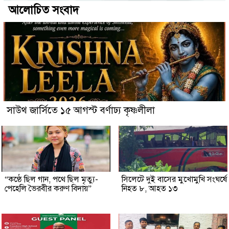
আলোচিত সংবাদ
সাউথ জার্সিতে ১৫ আগস্ট বর্ণাঢ্য কৃষ্ণলীলা
“কণ্ঠে ছিল গান, পথে ছিল মৃত্যু-
সিলেটে দুই বাসের মুখোমুখি সংঘর্ষে
পেহেলি ভৈরবীর করুণ বিদায়”
নিহত ৮, আহত ১৩